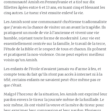
communauté Amish en Pennsylvanie et a tiré sur dix
fillettes âgées entre 6 et 13 ans, en tuant cinq et blessant les
cinq autres. Le tueur s’est ensuite enlevé la vie.
Les Amish sont une communauté chrétienne tradionnaliste
que j’avais eu la chance de visiter un an avant la tragédie. Ils
pratiquent un mode de vie à l’ancienne et vivent une vie
humble, rejetant toute forme de modernité. Leur vie est
essentiellement centrée sur la famille, le travail de la terre,
l’étude de la Bible et le respect de tous et chacun. Ils prônent
et pratiquent la non-violence. On ne peut espérer meilleur
voisin qu’un Amish.
Les enfants de l’école n’avaient jamais vu d’arme à feu, et
compte tenu du fait qu’ils n’ont pas accès à internet ni à la
télé, certains enfants ne savaient peut-être même pas ce
que c’était.
Malgré l’horreur de la situation, les Amish ont exprimé leur
pardon envers le tireur la journée même de la fusillade. Le
soir même, ils ont visité la veuve et la mère du tireur pour
leur exprimer leur compassion et leur pardon. Plusieurs