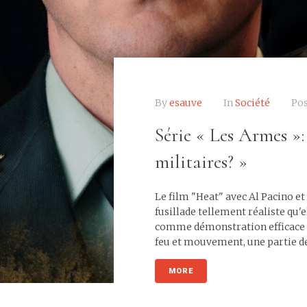
By
esauve
In
Société
Po
Série « Les Armes »:
militaires? »
Le film "Heat" avec Al Pacino et
fusillade tellement réaliste qu'e
comme démonstration efficace d
feu et mouvement, une partie de l
MORE