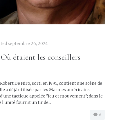
sted
septembre 26, 2024
 Où étaient les conseillers
 Robert De Niro, sorti en 1995, contient une scène de
lle a déjà utilisée par les Marines américains
'une tactique appelée "feu et mouvement"; dans le
’unité fournit un tir de...
6