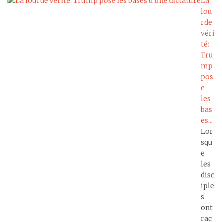
La
lou
rde
véri
té:
Tru
mp
pos
e
les
bas
es...
Lor
squ
e
les
disc
iple
s
ont
rac