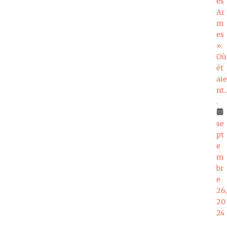
es
Ar
m
es
»:
Où
ét
aie
nt..
.
se
pt
e
m
br
e
26,
20
24