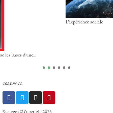
L'expérience sociale
1
2
3
4
5
6
esauveca
Esauveca © Copyright
2026
.