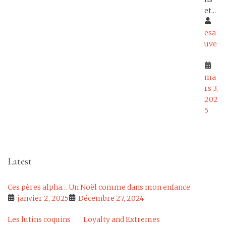
et...
esa
uve
ma
rs 3,
202
5
Latest
Ces pères alpha…
Un Noël comme dans mon enfance
janvier 2, 2025
Décembre 27, 2024
Les lutins coquins
Loyalty and Extremes