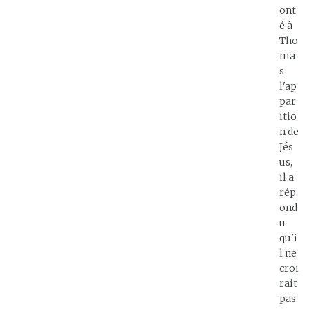
ont
é à
Tho
ma
s
l'ap
par
itio
n de
Jés
us,
il a
rép
ond
u
qu'i
l ne
croi
rait
pas