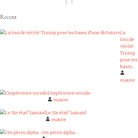
Recent
La
lourde
vérité:
Trump
pose les
bases...
esauve
L’expérience sociale
esauve
Le 51e état? Jamais!
esauve
Ces pères alpha…