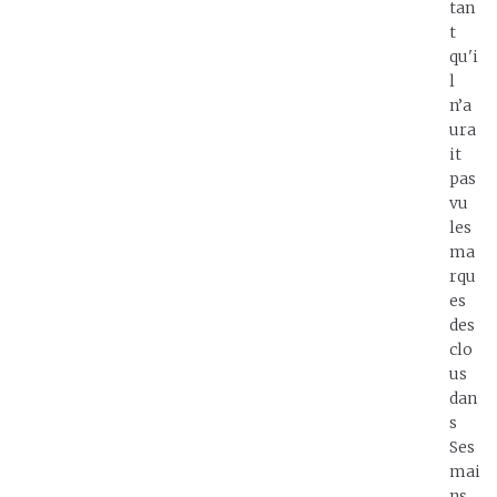
tan
t
qu'i
l
n’a
ura
it
pas
vu
les
ma
rqu
es
des
clo
us
dan
s
Ses
mai
ns